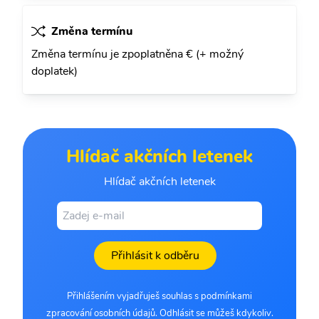
Změna termínu
Změna termínu je zpoplatněna € (+ možný
doplatek)
Hlídač akčních letenek
Hlídač akčních letenek
Přihlásit k odběru
Přihlášením vyjadřuješ souhlas s podmínkami
zpracování osobních údajů. Odhlásit se můžeš kdykoliv.