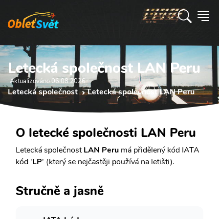
Letecká společnost LAN Peru
Aktualizováno 06.08 2026
Letecká společnost
Letecká společnost LAN Peru
O letecké společnosti LAN Peru
Letecká společnost
LAN Peru
má přidělený kód IATA
kód '
LP
' (který se nejčastěji používá na letišti).
Stručně a jasně