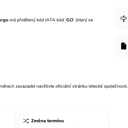
argo
má přidělený kód IATA kód '
GO
' (který se
ěrech zavazadel navštivte oficiální stránku letecké společnosti.
Změna termínu