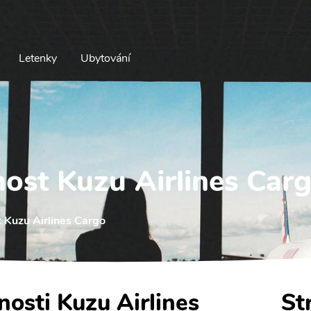
Letenky
Ubytování
nost Kuzu Airlines Car
 Kuzu Airlines Cargo
nosti Kuzu Airlines
St