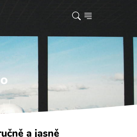
go
ručně a jasně