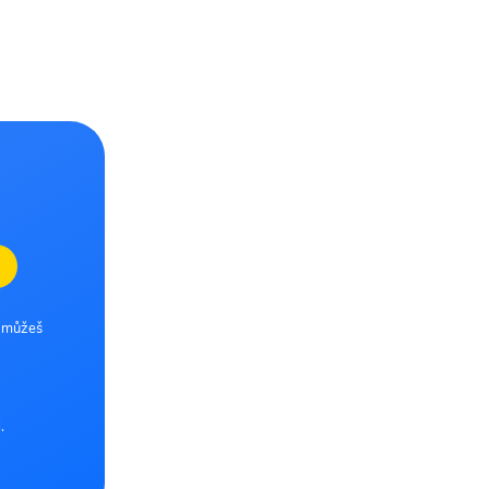
e můžeš
.