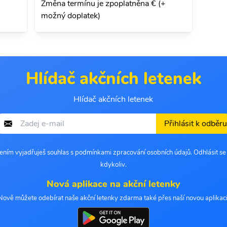
Změna termínu je zpoplatněna € (+
možný doplatek)
Hlídač akčních letenek
Hlídač akčních letenek
Přihlásit k odběru
šením vyjadřuješ souhlas s podmínkami zpracování osobních údajů. Odhlásit s
kdykoliv.
Nová aplikace na akční letenky
Nově můžete odebírat naše akční letenky zdarma také přes naší novou aplikaci