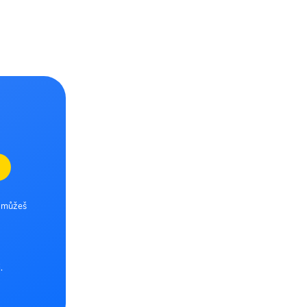
e můžeš
.