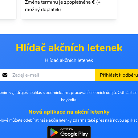
Změna termínu je zpoplatněna € (+
možný doplatek)
Hlídač akčních letenek
Hlídač akčních letenek
Přihlásit k odběru
šením vyjadřuješ souhlas s podmínkami zpracování osobních údajů. Odhlásit s
kdykoliv.
Nová aplikace na akční letenky
Nově můžete odebírat naše akční letenky zdarma také přes naší novou aplikaci