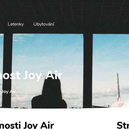
Letenky
Ubytování
ost Joy Air
 Joy Air
nosti Joy Air
St