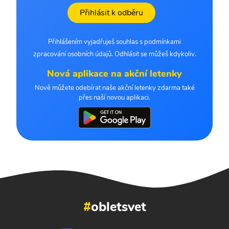
Přihlásit k odběru
Přihlášením vyjadřuješ souhlas s podmínkami
zpracování osobních údajů. Odhlásit se můžeš kdykoliv.
Nová aplikace na akční letenky
Nově můžete odebírat naše akční letenky zdarma také
přes naší novou aplikaci.
#
obletsvet