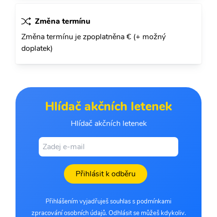
Změna termínu
Změna termínu je zpoplatněna € (+ možný
doplatek)
Hlídač akčních letenek
Hlídač akčních letenek
Přihlásit k odběru
Přihlášením vyjadřuješ souhlas s podmínkami
zpracování osobních údajů. Odhlásit se můžeš kdykoliv.