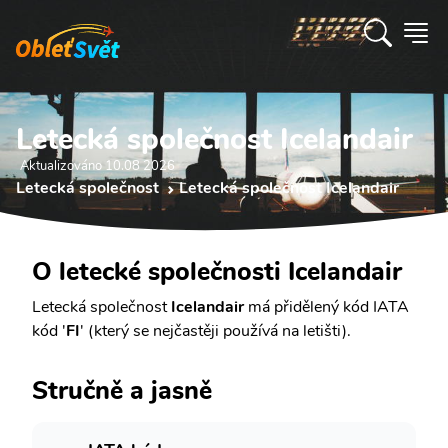
Letecká společnost Icelandair
Aktualizováno 10.08 2026
Letecká společnost
Letecká společnost Icelandair
O letecké společnosti Icelandair
Letecká společnost
Icelandair
má přidělený kód IATA
kód '
FI
' (který se nejčastěji používá na letišti).
Stručně a jasně