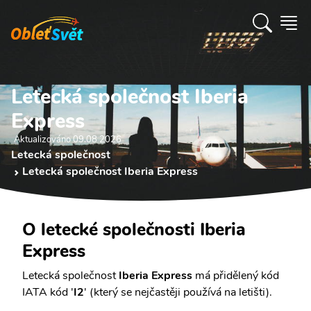
Letecká společnost Iberia
Express
Aktualizováno 09.08 2026
Letecká společnost
Letecká společnost Iberia Express
O letecké společnosti Iberia
Express
Letecká společnost
Iberia Express
má přidělený kód
IATA kód '
I2
' (který se nejčastěji používá na letišti).