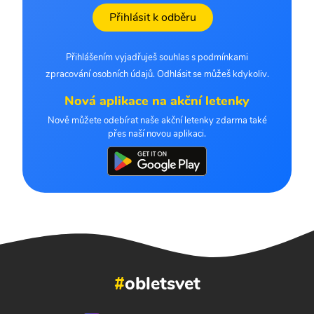
Přihlásit k odběru
Přihlášením vyjadřuješ souhlas s podmínkami
zpracování osobních údajů. Odhlásit se můžeš kdykoliv.
Nová aplikace na akční letenky
Nově můžete odebírat naše akční letenky zdarma také
přes naší novou aplikaci.
#
obletsvet