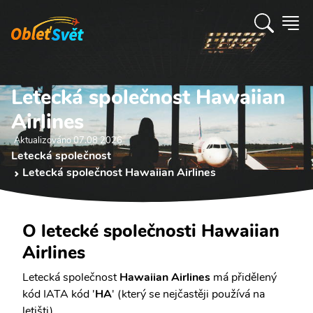
Letecká společnost Hawaiian
Airlines
Aktualizováno 07.08 2026
Letecká společnost
Letecká společnost Hawaiian Airlines
O letecké společnosti Hawaiian
Airlines
Letecká společnost
Hawaiian Airlines
má přidělený
kód IATA kód '
HA
' (který se nejčastěji používá na
letišti).