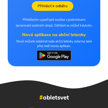
Přihlásit k odběru
Přihlášením vyjadřuješ souhlas s podmínkami
zpracování osobních údajů. Odhlásit se můžeš kdykoliv.
Nová aplikace na akční letenky
Nově můžete odebírat naše akční letenky zdarma také
přes naší novou aplikaci.
#
obletsvet