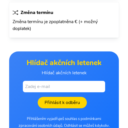
Změna termínu
Změna termínu je zpoplatněna € (+ možný
doplatek)
Hlídač akčních letenek
Hlídač akčních letenek
Přihlásit k odběru
Přihlášením vyjadřuješ souhlas s podmínkami
zpracování osobních údajů. Odhlásit se můžeš kdykoliv.