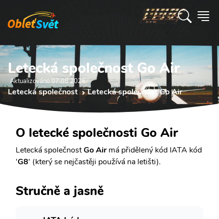
Letecká společnost Go Air
Aktualizováno 07.08 2026
Letecká společnost
Letecká společnost Go Air
O letecké společnosti Go Air
Letecká společnost
Go Air
má přidělený kód IATA kód
'
G8
' (který se nejčastěji používá na letišti).
Stručně a jasně