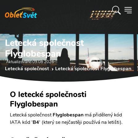
Letecká společnost
Flyglobespan
Aktualizováno 09.08 2026
Letecká společnost
Letecká společnost Flyglobespan
O letecké společnosti
Flyglobespan
Letecká společnost
Flyglobespan
má přidělený kód
IATA kód '
B4
' (který se nejčastěji používá na letišti).