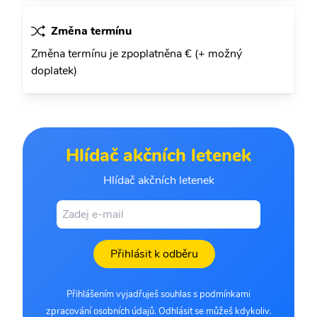
Změna termínu
Změna termínu je zpoplatněna € (+ možný
doplatek)
Hlídač akčních letenek
Hlídač akčních letenek
Přihlásit k odběru
Přihlášením vyjadřuješ souhlas s podmínkami
zpracování osobních údajů. Odhlásit se můžeš kdykoliv.