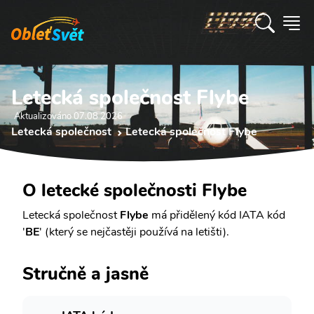
Letecká společnost Flybe
Aktualizováno 07.08 2026
Letecká společnost
Letecká společnost Flybe
O letecké společnosti Flybe
Letecká společnost
Flybe
má přidělený kód IATA kód
'
BE
' (který se nejčastěji používá na letišti).
Stručně a jasně