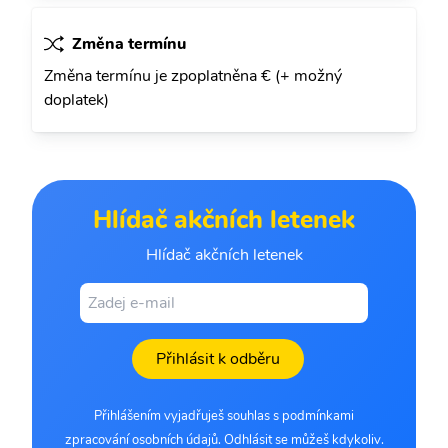
Změna termínu
Změna termínu je zpoplatněna € (+ možný
doplatek)
Hlídač akčních letenek
Hlídač akčních letenek
Přihlásit k odběru
Přihlášením vyjadřuješ souhlas s podmínkami
zpracování osobních údajů. Odhlásit se můžeš kdykoliv.