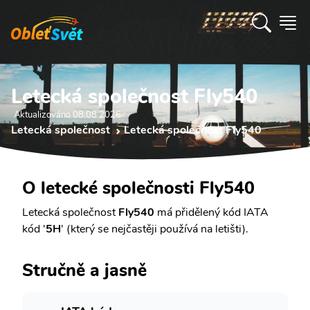
Letecká společnost Fly540
Aktualizováno 08.08 2026
Letecká společnost
Letecká společnost Fly540
O letecké společnosti Fly540
Letecká společnost
Fly540
má přidělený kód IATA
kód '
5H
' (který se nejčastěji používá na letišti).
Stručně a jasně