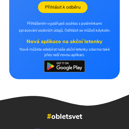
Přihlásit k odběru
Přihlášením vyjadřuješ souhlas s podmínkami
zpracování osobních údajů. Odhlásit se můžeš kdykoliv.
Nová aplikace na akční letenky
Nově můžete odebírat naše akční letenky zdarma také
přes naší novou aplikaci.
#
obletsvet