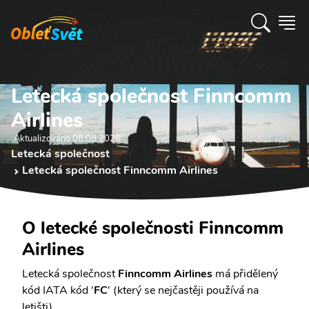
Letecká společnost Finncomm
Airlines
Aktualizováno 08.08 2026
Letecká společnost
Letecká společnost Finncomm Airlines
O letecké společnosti Finncomm
Airlines
Letecká společnost
Finncomm Airlines
má přidělený
kód IATA kód '
FC
' (který se nejčastěji používá na
letišti).