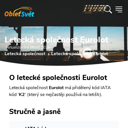
Letecká společnost Eurolot
Aktualizováno 08.08 2026
Letecká společnost
Letecká společnost Eurolot
O letecké společnosti Eurolot
Letecká společnost
Eurolot
má přidělený kód IATA
kód '
K2
' (který se nejčastěji používá na letišti).
Stručně a jasně