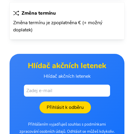
Změna termínu
Změna termínu je zpoplatněna € (+ možný
doplatek)
Hlídač akčních letenek
Hlídač akčních letenek
Přihlásit k odběru
Přihlášením vyjadřuješ souhlas s podmínkami
zpracování osobních údajů. Odhlásit se můžeš kdykoliv.