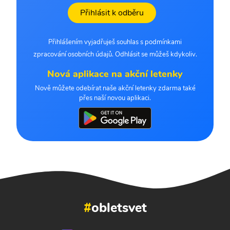
Přihlásit k odběru
Přihlášením vyjadřuješ souhlas s podmínkami
zpracování osobních údajů. Odhlásit se můžeš kdykoliv.
Nová aplikace na akční letenky
Nově můžete odebírat naše akční letenky zdarma také
přes naší novou aplikaci.
#
obletsvet