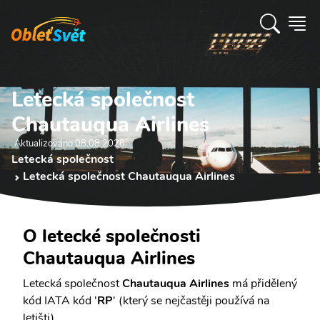
Letecká společnost
Chautauqua Airlines
Aktualizováno 08.08 2026
Letecká společnost
Letecká společnost Chautauqua Airlines
O letecké společnosti
Chautauqua Airlines
Letecká společnost
Chautauqua Airlines
má přidělený
kód IATA kód '
RP
' (který se nejčastěji používá na
letišti).