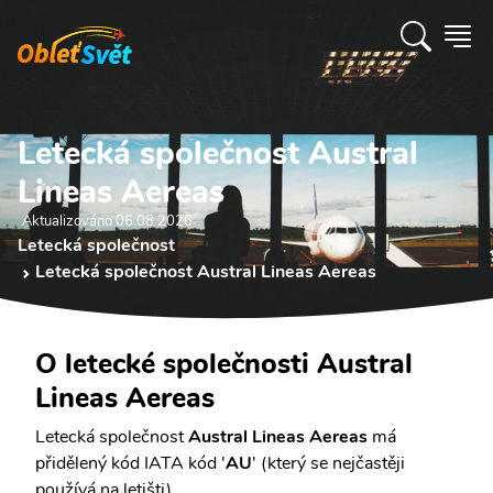
Letecká společnost Austral
Lineas Aereas
Aktualizováno 06.08 2026
Letecká společnost
Letecká společnost Austral Lineas Aereas
O letecké společnosti Austral
Lineas Aereas
Letecká společnost
Austral Lineas Aereas
má
přidělený kód IATA kód '
AU
' (který se nejčastěji
používá na letišti).