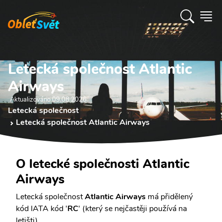
Letecká společnost Atlantic
Airways
Aktualizováno 09.08 2026
Letecká společnost
Letecká společnost Atlantic Airways
O letecké společnosti Atlantic
Airways
Letecká společnost
Atlantic Airways
má přidělený
kód IATA kód '
RC
' (který se nejčastěji používá na
letišti).