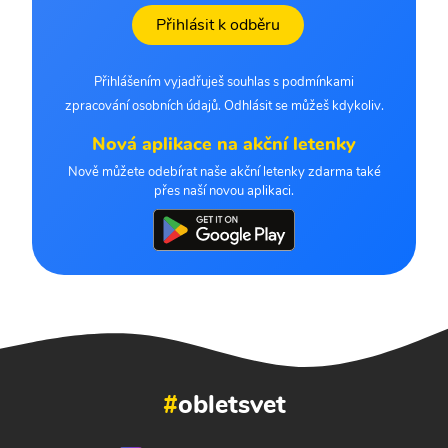
Přihlásit k odběru
Přihlášením vyjadřuješ souhlas s podmínkami
zpracování osobních údajů. Odhlásit se můžeš kdykoliv.
Nová aplikace na akční letenky
Nově můžete odebírat naše akční letenky zdarma také
přes naší novou aplikaci.
#
obletsvet