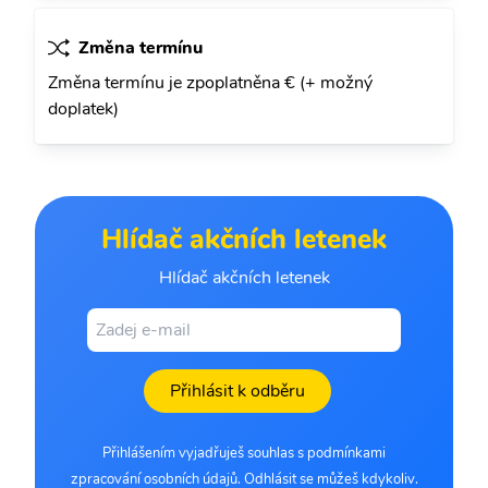
Změna termínu
Změna termínu je zpoplatněna € (+ možný
doplatek)
Hlídač akčních letenek
Hlídač akčních letenek
Přihlásit k odběru
Přihlášením vyjadřuješ souhlas s podmínkami
zpracování osobních údajů. Odhlásit se můžeš kdykoliv.