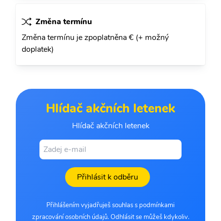
Změna termínu
Změna termínu je zpoplatněna € (+ možný
doplatek)
Hlídač akčních letenek
Hlídač akčních letenek
Přihlásit k odběru
Přihlášením vyjadřuješ souhlas s podmínkami
zpracování osobních údajů. Odhlásit se můžeš kdykoliv.