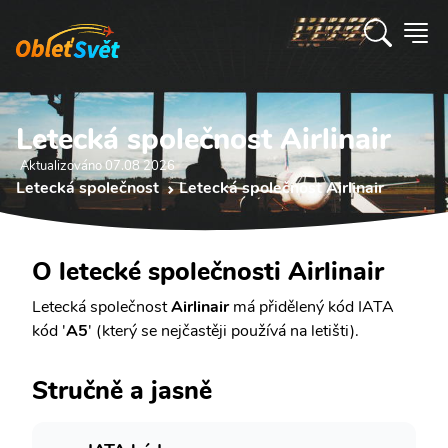
Letecká společnost Airlinair
Aktualizováno 07.08 2026
Letecká společnost
Letecká společnost Airlinair
O letecké společnosti Airlinair
Letecká společnost
Airlinair
má přidělený kód IATA
kód '
A5
' (který se nejčastěji používá na letišti).
Stručně a jasně