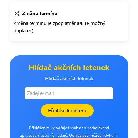
Změna termínu
Změna termínu je zpoplatněna € (+ možný
doplatek)
Hlídač akčních letenek
Hlídač akčních letenek
Přihlásit k odběru
Přihlášením vyjadřuješ souhlas s podmínkami
zpracování osobních údajů. Odhlásit se můžeš kdykoliv.