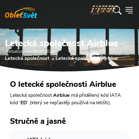
Letecká společnost Airblue
Aktualizováno 08.08 2026
Letecká společnost
Letecká společnost Airblue
O letecké společnosti Airblue
Letecká společnost
Airblue
má přidělený kód IATA
kód '
ED
' (který se nejčastěji používá na letišti).
Stručně a jasně