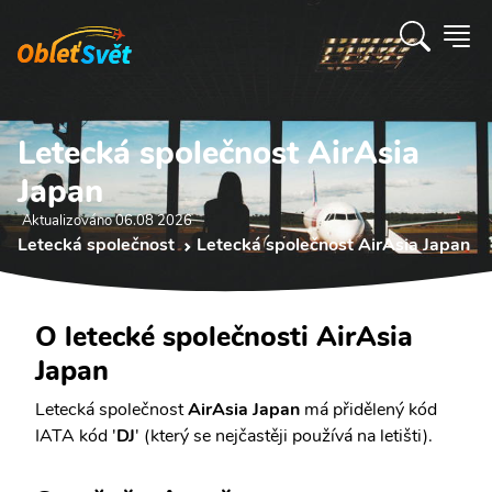
Letecká společnost AirAsia
Japan
Aktualizováno 06.08 2026
Letecká společnost
Letecká společnost AirAsia Japan
O letecké společnosti AirAsia
Japan
Letecká společnost
AirAsia Japan
má přidělený kód
IATA kód '
DJ
' (který se nejčastěji používá na letišti).