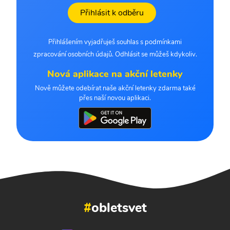
Přihlásit k odběru
Přihlášením vyjadřuješ souhlas s podmínkami
zpracování osobních údajů. Odhlásit se můžeš kdykoliv.
Nová aplikace na akční letenky
Nově můžete odebírat naše akční letenky zdarma také
přes naší novou aplikaci.
#
obletsvet