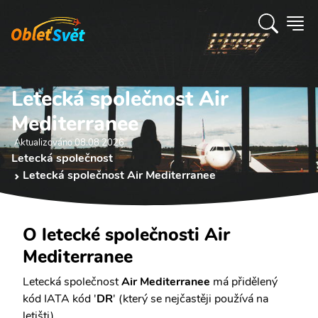
Letecká společnost Air
Mediterranee
Aktualizováno 08.08 2026
Letecká společnost
Letecká společnost Air Mediterranee
O letecké společnosti Air
Mediterranee
Letecká společnost
Air Mediterranee
má přidělený
kód IATA kód '
DR
' (který se nejčastěji používá na
letišti).