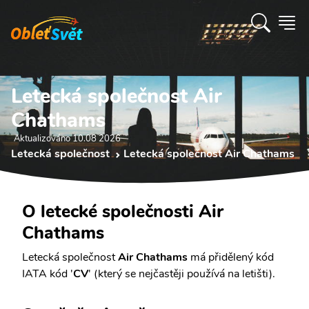
Letecká společnost Air
Chathams
Aktualizováno 10.08 2026
Letecká společnost
Letecká společnost Air Chathams
O letecké společnosti Air
Chathams
Letecká společnost
Air Chathams
má přidělený kód
IATA kód '
CV
' (který se nejčastěji používá na letišti).