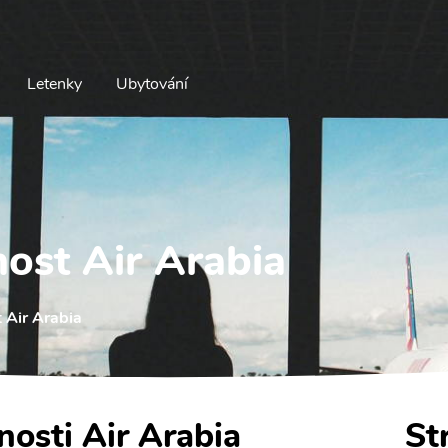
Letenky
Ubytování
nost Air Arabia
 Air Arabia
nosti Air Arabia
St