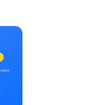
e můžeš
.