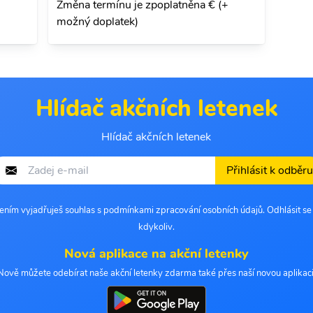
Změna termínu je zpoplatněna € (+
možný doplatek)
Hlídač akčních letenek
Hlídač akčních letenek
Přihlásit k odběru
šením vyjadřuješ souhlas s podmínkami zpracování osobních údajů. Odhlásit s
kdykoliv.
Nová aplikace na akční letenky
Nově můžete odebírat naše akční letenky zdarma také přes naší novou aplikaci