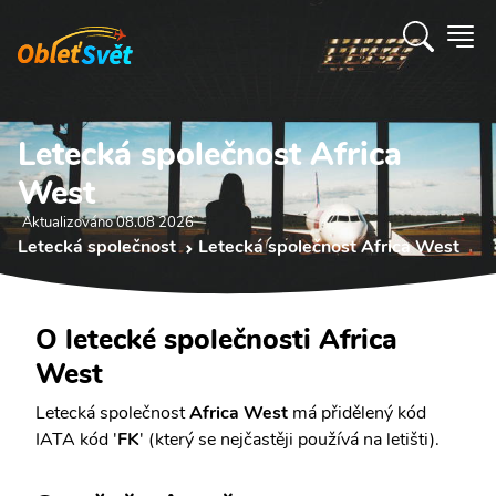
Letecká společnost Africa
West
Aktualizováno 08.08 2026
Letecká společnost
Letecká společnost Africa West
O letecké společnosti Africa
West
Letecká společnost
Africa West
má přidělený kód
IATA kód '
FK
' (který se nejčastěji používá na letišti).