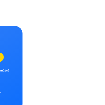
e můžeš
.