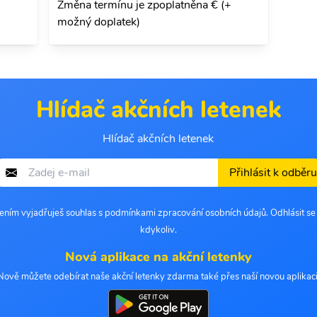
Změna termínu je zpoplatněna € (+
možný doplatek)
Hlídač akčních letenek
Hlídač akčních letenek
Přihlásit k odběru
šením vyjadřuješ souhlas s podmínkami zpracování osobních údajů. Odhlásit s
kdykoliv.
Nová aplikace na akční letenky
Nově můžete odebírat naše akční letenky zdarma také přes naší novou aplikaci