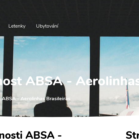
Letenky
Ubytování
nost ABSA - Aerolinhas 
 ABSA - Aerolinhas Brasileiras
čnosti ABSA -
St