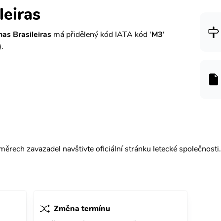
leiras
as Brasileiras
má přidělený kód IATA kód '
M3
'
).
ěrech zavazadel navštivte oficiální stránku letecké společnosti.
Změna termínu