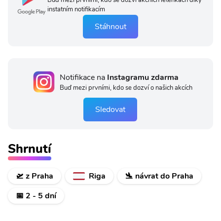
Buď mezi prvními, kdo se dozví akčních letenkách díky
instatním notifikacím
Stáhnout
Notifikace na
Instagramu zdarma
Buď mezi prvními, kdo se dozví o našich akcích
Sledovat
Shrnutí
🛫 z Praha
Riga
🛬 návrat do Praha
📅 2 - 5 dní