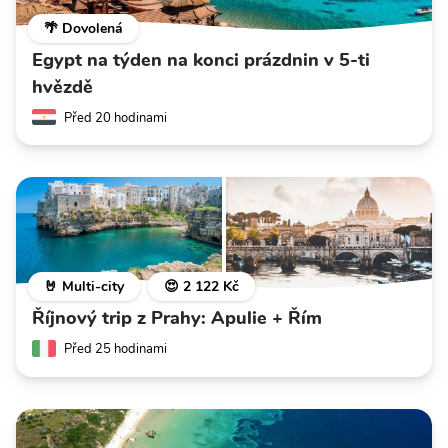
🌴 Dovolená
Egypt na týden na konci prázdnin v 5-ti
hvězdě
Před 20 hodinami
🤘 Multi-city
😍 2 122 Kč
Říjnový trip z Prahy: Apulie + Řím
Před 25 hodinami