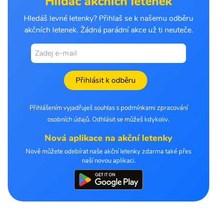
Hlídač akčních letenek
Hledáš levné letenky? Přihlaš se k našemu odběru
akčních letenek. Žádná parádní akce už ti neuteče.
Přihlásit k odběru
Přihlášením vyjadřuješ souhlas s podmínkami zpracování
osobních údajů. Odhlásit se můžeš kdykoliv.
Nová aplikace na akční letenky
Nově můžete odebírat naše akční letenky zdarma také přes
naší novou aplikaci.