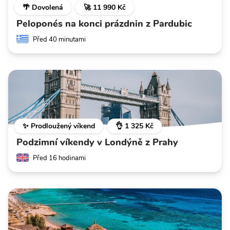
🌴 Dovolená
🚀 11 990 Kč
Peloponés na konci prázdnin z Pardubic
Před 40 minutami
✨ Prodloužený víkend
👌 1 325 Kč
Podzimní víkendy v Londýně z Prahy
Před 16 hodinami