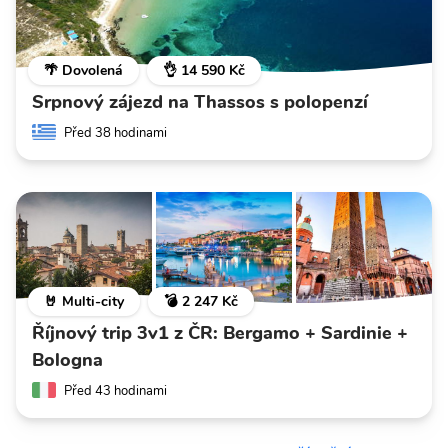
🌴 Dovolená
👌 14 590 Kč
Srpnový zájezd na Thassos s polopenzí
Před 38 hodinami
🤘 Multi-city
💣 2 247 Kč
Říjnový trip 3v1 z ČR: Bergamo + Sardinie +
Bologna
Před 43 hodinami