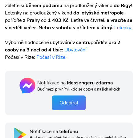
Zaleťte si
během podzimu
na prodloužený víkend
do Rigy
!
Letenky na prodloužený víkend
do lotyšské metropole
pořídíte
z Prahy
od
1 403 Kč.
Letíte ve čtvrtek
a vracíte se
v neděli večer. Nebo v sobotu s příletem v úterý.
Letenky
Výborně hodnocené ubytování
v centru
pořídíte
pro 2
osoby na 3 noci od 4 tisíc:
Ubytování
Počasí v Rize:
Počasí v Rize
Notifikace na
Messengeru zdarma
Buď mezi prvními, kdo se dozví o našich akcích
Odebírat
Notifikace na
telefonu