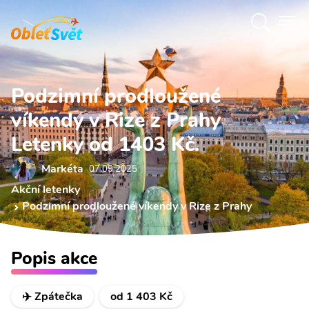
Podzimní prodloužené
víkendy v Rize z Prahy
Letenky od 1403 Kč.
Markéta
07.09 2025
Akční letenky
Podzimní prodloužené víkendy v Rize z Prahy
Popis akce
✈️ Zpátečka
od 1 403 Kč