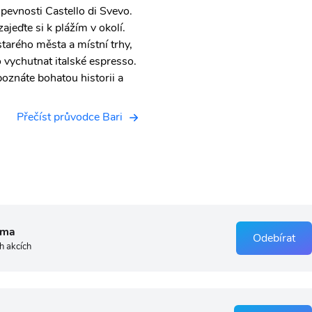
 pevnosti Castello di Svevo.
ajeďte si k plážím v okolí.
starého města a místní trhy,
 vychutnat italské espresso.
poznáte bohatou historii a
Přečíst průvodce Bari
rma
Odebírat
h akcích