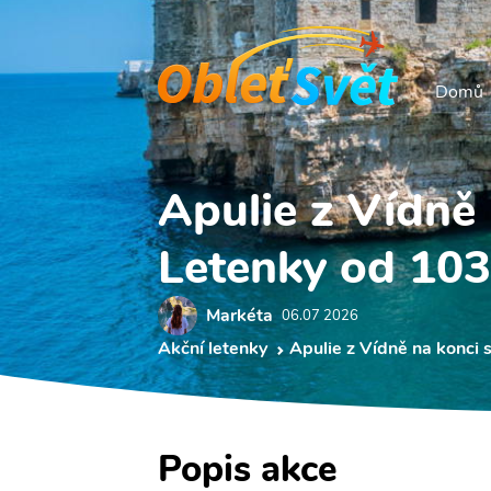
Domů
Apulie z Vídně
Letenky od 103
Markéta
06.07 2026
Akční letenky
Apulie z Vídně na konci 
Popis akce