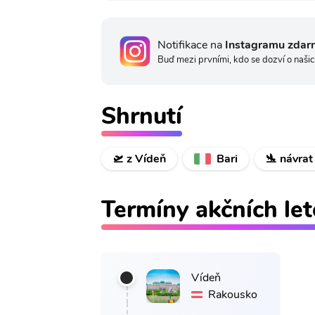
Notifikace na
Instagramu zdar
Buď mezi prvními, kdo se dozví o našic
Shrnutí
🛫 z Vídeň
Bari
🛬 návrat
Termíny akčních le
Vídeň
Rakousko