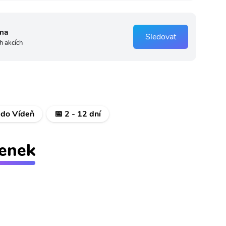
ma
Sledovat
h akcích
 do Vídeň
📅 2 - 12 dní
tenek