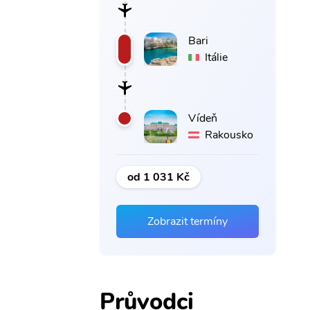
Bari
Itálie
Vídeň
Rakousko
od 1 031 Kč
Zobrazit termíny
Průvodci