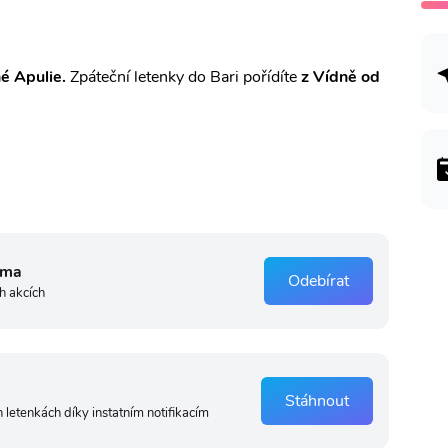
né Apulie.
Zpáteční letenky do Bari pořídíte
z Vídně od
rma
Odebírat
h akcích
Stáhnout
 letenkách díky instatním notifikacím