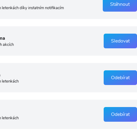
Stáhnout
 letenkách díky instatním notifikacím
ma
Sledovat
h akcích
a
Odebírat
h letenkách
Odebírat
h letenkách