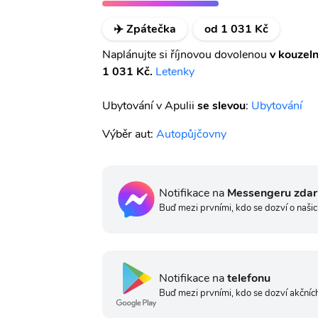
✈️ Zpátečka
od 1 031 Kč
Naplánujte si říjnovou dovolenou
v kouzel
1 031 Kč.
Letenky
Ubytování v Apulii
se slevou
:
Ubytování
Výběr aut:
Autopůjčovny
Notifikace na
Messengeru zda
Buď mezi prvními, kdo se dozví o našic
Notifikace na
telefonu
Buď mezi prvními, kdo se dozví akčních