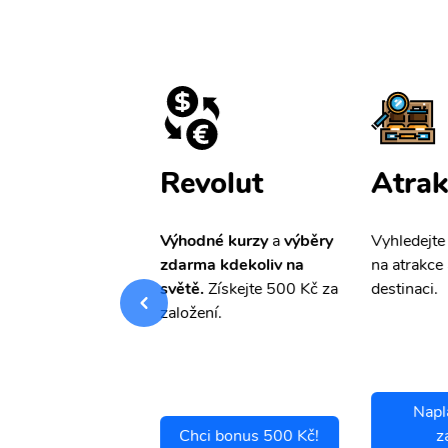
ištění
Revolut
Atrak
pro Vás
slevu ve
Výhodné kurzy
a
výběry
Vyhledejte
0%
na cestovní
zdarma kdekoliv na
na atrakce 
ní a případné
světě.
Získejte 500 Kč za
destinaci.
.
založení.
Napl
ci se pojistit
Chci bonus 500 Kč!
z