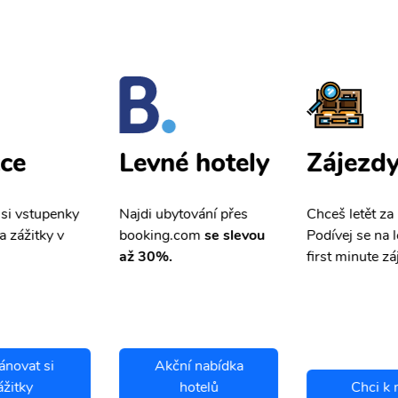
ce
Zájezd
Levné hotely
 si vstupenky
Chceš letět za
Najdi ubytování přes
a zážitky v
Podívej se na l
booking.com
se slevou
first minute zá
až 30%.
ánovat si
Akční nabídka
ážitky
hotelů
Chci k 