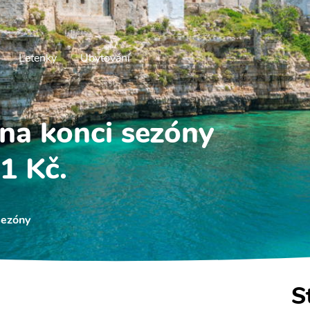
Letenky
Ubytování
 na konci sezóny
1 Kč.
sezóny
S