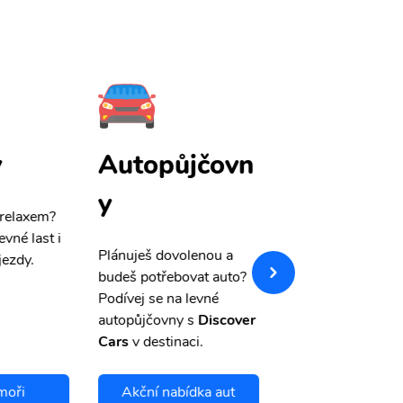
y
Autopůjčovn
Pojištění
y
 relaxem?
Máme pro Vás
sle
evné last i
výši 50%
na cest
Plánuješ dovolenou a
jezdy.
pojištění a případ
budeš potřebovat auto?
storno.
Podívej se na levné
autopůjčovny s
Discover
Cars
v destinaci.
moři
Akční nabídka aut
Chci se pojis